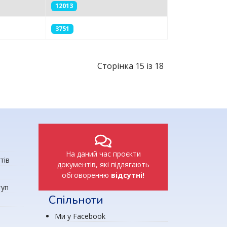
12013
3751
Сторінка 15 із 18
На даний час проєкти
тів
документів, які підлягають
обговоренню
відсутні!
туп
Спільноти
Ми у Facebook