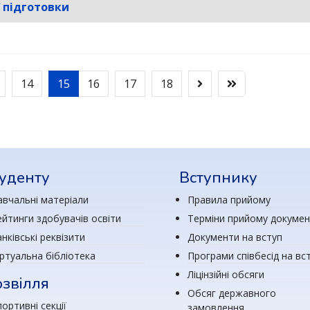
ї підготовки
14
15
16
17
18
уденту
Вступнику
авчальні матеріали
Правила прийому
ейтинги здобувачів освіти
Терміни прийому докумен
нківські реквізити
Документи на вступ
іртуальна бібліотека
Програми співбесід на вс
Ліцінзійні обсяги
звілля
Обсяг державного
ортивні секції
замовлення