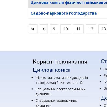
Циклова комісія фізичної і військово
Садово-паркового господарства
9
10
11
12
13
Корисні покликання
Ст
Циклові комісії
Н
Р
Фізико-математичних дисциплін
Ба
та інформаційних технологій
В
Спеціальних електротехнічних
дисциплін
До
Спеціальних економічних
дисциплін
Сп