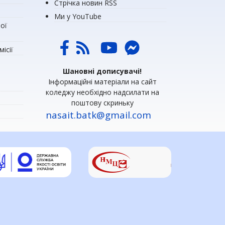
Стрічка новин RSS
Ми у YouTube
ої
ісії
Шановні дописувачі!
Інформаційні матеріали на сайт
коледжу необхідно надсилати на
поштову скриньку
nasait.batk@gmail.com