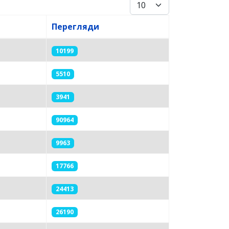
Показувати
Перегляди
10199
5510
3941
90964
9963
17766
24413
26190