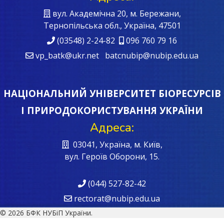
вул. Академічна 20, м. Бережани,
Тернопільська обл., Україна, 47501
(03548) 2-24-82
096 760 79 16
vp_batk@ukr.net batcnubip@nubip.edu.ua
НАЦІОНАЛЬНИЙ УНІВЕРСИТЕТ БІОРЕСУРСІВ
І ПРИРОДОКОРИСТУВАННЯ УКРАЇНИ
Адреса:
03041, Україна, м. Київ,
вул. Героїв Oборони, 15.
(044) 527-82-42
rectorat@nubip.edu.ua
© 2026 БФК НУБіП України.