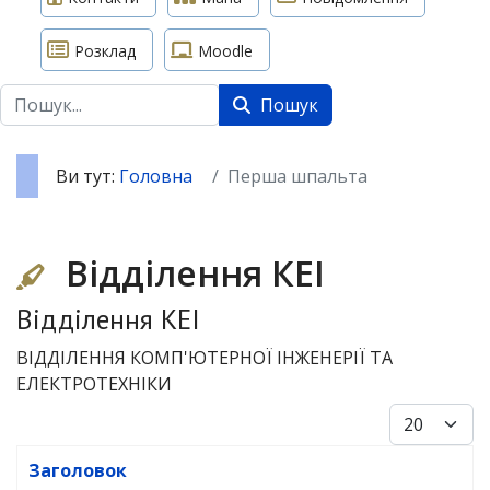
Розклад
Moodle
Пошук
Пошук
Ви тут:
Головна
Перша шпальта
Відділення КЕІ
Відділення КЕІ
ВІДДІЛЕННЯ КОМП'ЮТЕРНОЇ ІНЖЕНЕРІЇ ТА
ЕЛЕКТРОТЕХНІКИ
Показуват
Заголовок