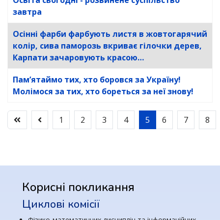
Освіта сьогодні - розвинене суспільство
завтра
Осінні фарби фарбують листя в жовтогарячий
колір, сива паморозь вкриває гілочки дерев,
Карпати зачаровують красою…
Пам’ятаймо тих, хто боровся за Україну!
Молімося за тих, хто бореться за неї знову!
1
2
3
4
5
6
7
8
Корисні покликання
Циклові комісії
Фізико-математичних дисциплін та інформаційних